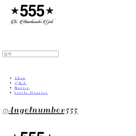
Shop
Q&A
Notice
Little Diaries
Angelnumber555