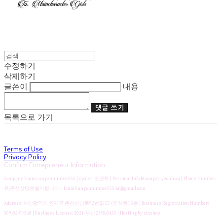
수정하기
삭제하기
글쓴이
내용
댓글 쓰기
목록으로 가기
Terms of Use
Privacy Policy
Confirm Entrepreneur Information
Company Name: angelnumber555 | Owner: 조연화 | Personal Info Manager: yeonhwa | Phone Number:
유,무선상담은불가합니다. | Email: angelnumber555.kr@gmail.com
Address: 부산광역시 연제구 온천천남로92번길 53 (연산동) 3층 | Business Registration Number:
509-02-97568
| Business License:
2021-부산연제-0435
| Hosting by sixshop