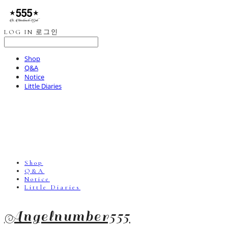
LOG IN
로그인
Shop
Q&A
Notice
Little Diaries
Shop
Q&A
Notice
Little Diaries
Angelnumber555