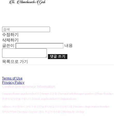
수정하기
삭제하기
글쓴이
내용
댓글 쓰기
목록으로 가기
Terms of Use
Privacy Policy
Confirm Entrepreneur Information
Company Name: angelnumber555 | Owner: 조연화 | Personal Info Manager: yeonhwa | Phone Number:
유,무선상담은불가합니다. | Email: angelnumber555.kr@gmail.com
Address: 부산광역시 연제구 온천천남로92번길 53 (연산동) 3층 | Business Registration Number:
509-02-97568
| Business License:
2021-부산연제-0435
| Hosting by sixshop