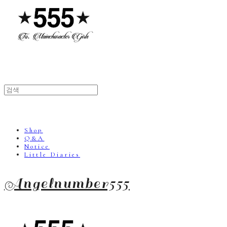
Shop
Q&A
Notice
Little Diaries
Angelnumber555