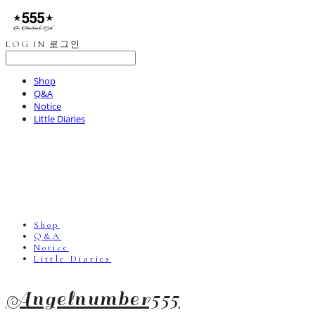
LOG IN
로그인
Shop
Q&A
Notice
Little Diaries
Shop
Q&A
Notice
Little Diaries
Angelnumber555