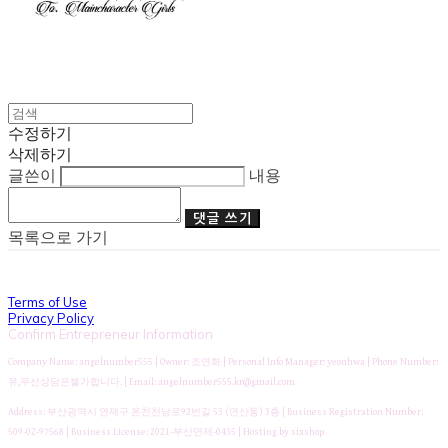
수정하기
삭제하기
글쓴이
내용
댓글 쓰기
목록으로 가기
Terms of Use
Privacy Policy
Confirm Entrepreneur Information
Company Name: angelnumber555 | Owner: 조연화 | Personal Info Manager: yeonhwa | Phone Number:
유,무선상담은불가합니다. | Email: angelnumber555.kr@gmail.com
Address: 부산광역시 연제구 온천천남로92번길 53 (연산동) 3층 | Business Registration Number:
509-02-97568
| Business License:
2021-부산연제-0435
| Hosting by sixshop