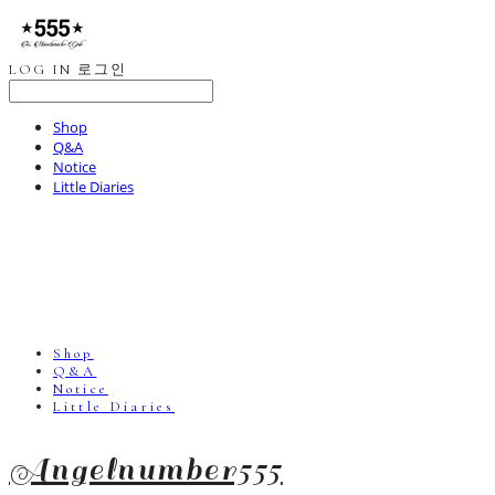
LOG IN
로그인
Shop
Q&A
Notice
Little Diaries
Shop
Q&A
Notice
Little Diaries
Angelnumber555