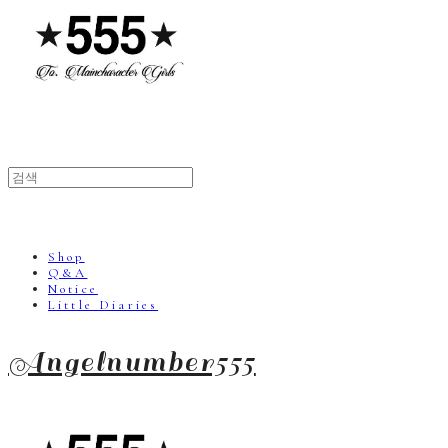
Shop
Q&A
Notice
Little Diaries
Angelnumber555