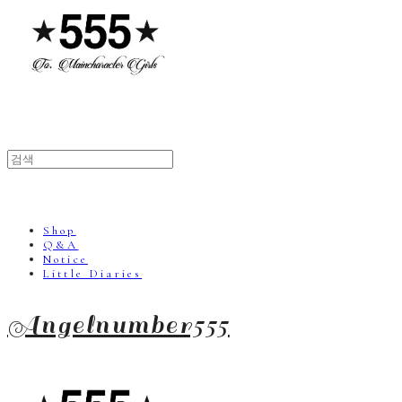
Shop
Q&A
Notice
Little Diaries
Angelnumber555