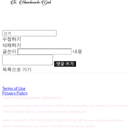
수정하기
삭제하기
글쓴이
내용
댓글 쓰기
목록으로 가기
Terms of Use
Privacy Policy
Confirm Entrepreneur Information
Company Name: angelnumber555 | Owner: 조연화 | Personal Info Manager: yeonhwa | Phone Number:
유,무선상담은불가합니다. | Email: angelnumber555.kr@gmail.com
Address: 부산광역시 연제구 온천천남로92번길 53 (연산동) 3층 | Business Registration Number:
509-02-97568
| Business License:
2021-부산연제-0435
| Hosting by sixshop