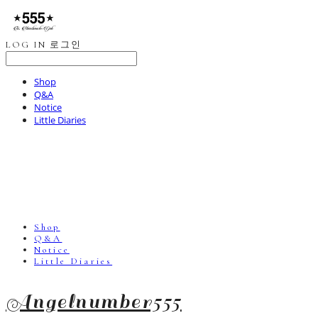
LOG IN
로그인
Shop
Q&A
Notice
Little Diaries
Shop
Q&A
Notice
Little Diaries
Angelnumber555