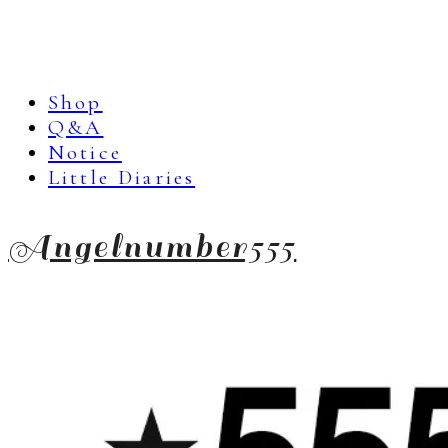
Shop
Q&A
Notice
Little Diaries
Angelnumber555