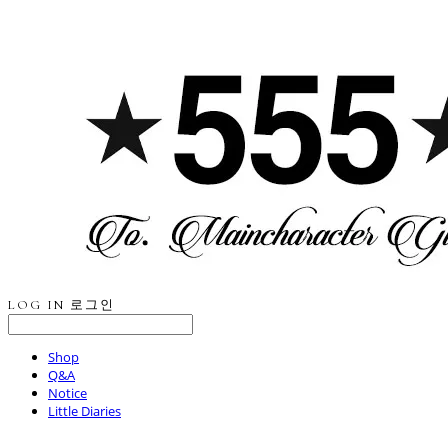
LOG IN
로그인
Shop
Q&A
Notice
Little Diaries