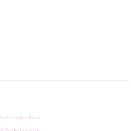
ber555.kr@gmail.com
35
| Hosting by sixshop