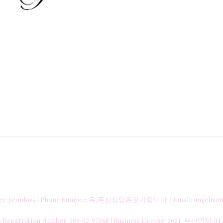
nager: yeonhwa | Phone Number: 유,무선상담은불가합니다. | Email: angelnum
gistration Number:
509-02-97568
| Business License:
2021-부산연제-04