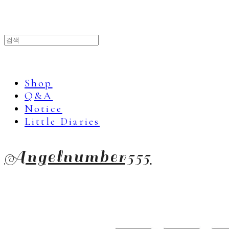
Shop
Q&A
Notice
Little Diaries
Angelnumber555