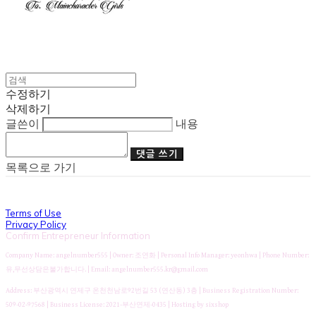
수정하기
삭제하기
글쓴이
내용
댓글 쓰기
목록으로 가기
Terms of Use
Privacy Policy
Confirm Entrepreneur Information
Company Name: angelnumber555 | Owner: 조연화 | Personal Info Manager: yeonhwa | Phone Number:
유,무선상담은불가합니다. | Email: angelnumber555.kr@gmail.com
Address: 부산광역시 연제구 온천천남로92번길 53 (연산동) 3층 | Business Registration Number:
509-02-97568
| Business License:
2021-부산연제-0435
| Hosting by sixshop