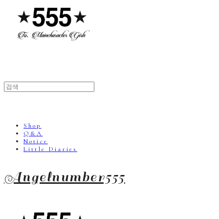
Shop
Q&A
Notice
Little Diaries
Angelnumber555