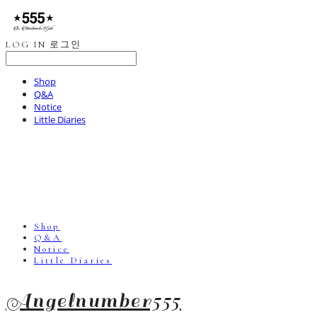
LOG IN
로그인
Shop
Q&A
Notice
Little Diaries
Shop
Q&A
Notice
Little Diaries
Angelnumber555