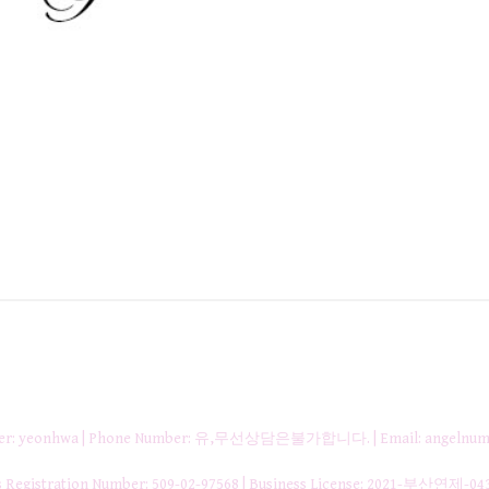
nager: yeonhwa | Phone Number: 유,무선상담은불가합니다. | Email: angelnum
gistration Number:
509-02-97568
| Business License:
2021-부산연제-04