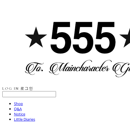
LOG IN
로그인
Shop
Q&A
Notice
Little Diaries