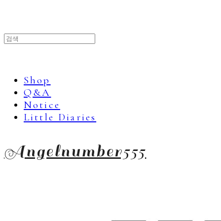
Shop
Q&A
Notice
Little Diaries
Angelnumber555