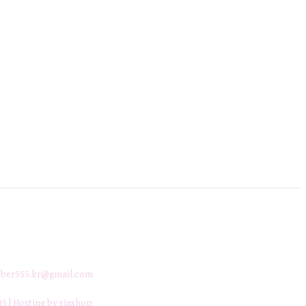
ber555.kr@gmail.com
35
| Hosting by sixshop