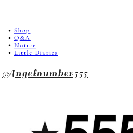
Shop
Q&A
Notice
Little Diaries
Angelnumber555