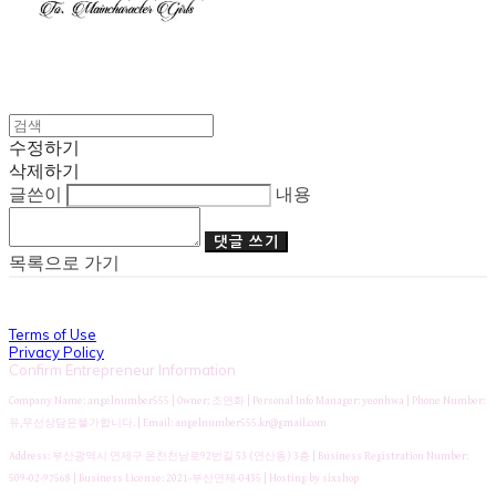
수정하기
삭제하기
글쓴이
내용
댓글 쓰기
목록으로 가기
Terms of Use
Privacy Policy
Confirm Entrepreneur Information
Company Name: angelnumber555 | Owner: 조연화 | Personal Info Manager: yeonhwa | Phone Number:
유,무선상담은불가합니다. | Email: angelnumber555.kr@gmail.com
Address: 부산광역시 연제구 온천천남로92번길 53 (연산동) 3층 | Business Registration Number:
509-02-97568
| Business License:
2021-부산연제-0435
| Hosting by sixshop