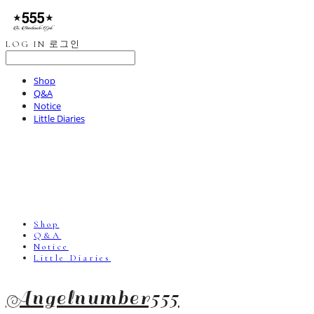
LOG IN
로그인
Shop
Q&A
Notice
Little Diaries
Shop
Q&A
Notice
Little Diaries
Angelnumber555