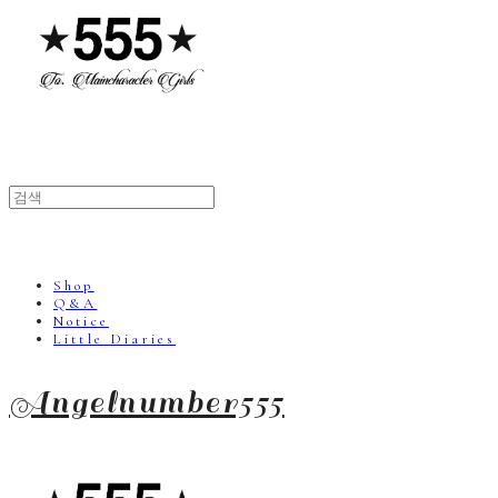
Shop
Q&A
Notice
Little Diaries
Angelnumber555