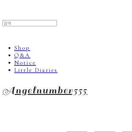
Shop
Q&A
Notice
Little Diaries
Angelnumber555