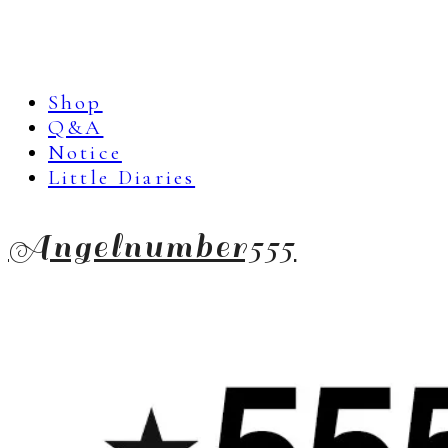
Shop
Q&A
Notice
Little Diaries
Angelnumber555