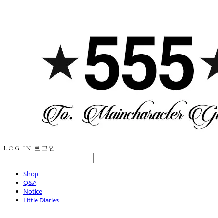
LOG IN
로그인
Shop
Q&A
Notice
Little Diaries