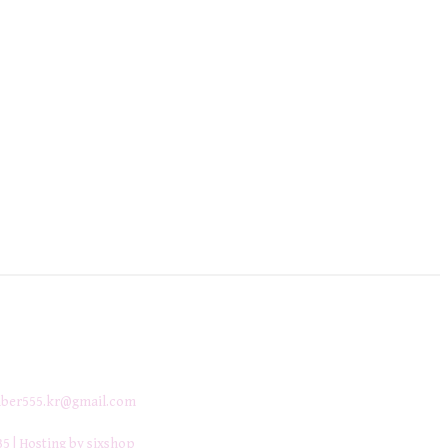
ber555.kr@gmail.com
35
| Hosting by sixshop