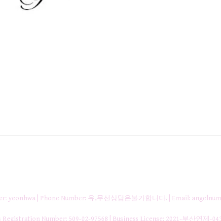
nager: yeonhwa | Phone Number: 유,무선상담은불가합니다. | Email: angelnum
gistration Number:
509-02-97568
| Business License:
2021-부산연제-04