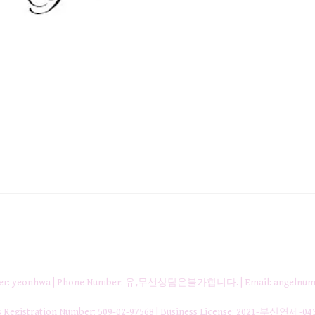
nager: yeonhwa | Phone Number: 유,무선상담은불가합니다. | Email: angelnum
gistration Number:
509-02-97568
| Business License:
2021-부산연제-04