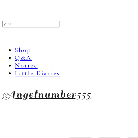
Shop
Q&A
Notice
Little Diaries
Angelnumber555