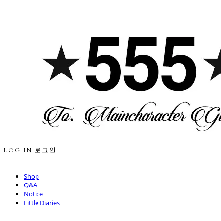
LOG IN
로그인
Shop
Q&A
Notice
Little Diaries