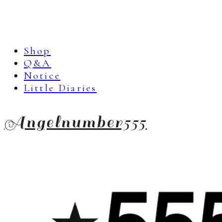
Shop
Q&A
Notice
Little Diaries
Angelnumber555