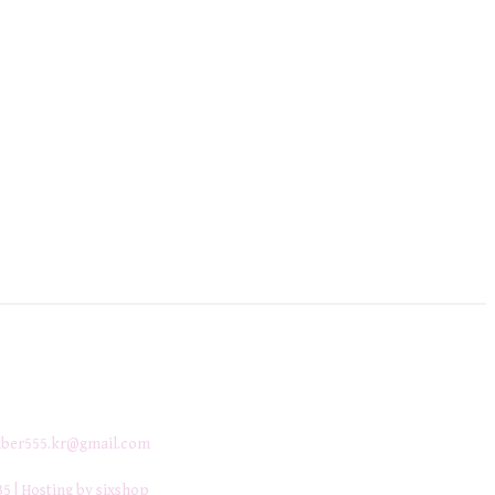
ber555.kr@gmail.com
35
| Hosting by sixshop