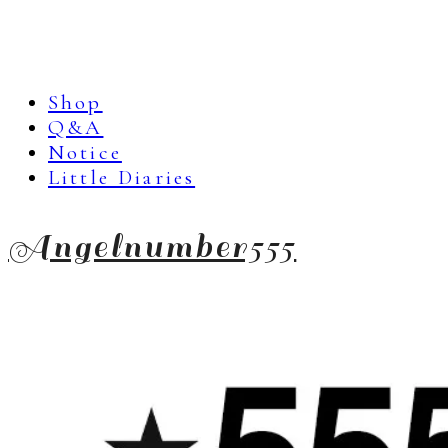
Shop
Q&A
Notice
Little Diaries
Angelnumber555