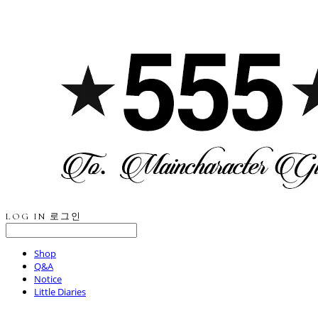
LOG IN
로그인
Shop
Q&A
Notice
Little Diaries