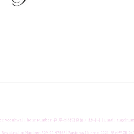
nager: yeonhwa | Phone Number: 유,무선상담은불가합니다. | Email: angelnum
gistration Number:
509-02-97568
| Business License:
2021-부산연제-04