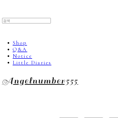
Shop
Q&A
Notice
Little Diaries
Angelnumber555