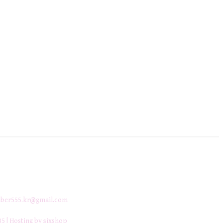
ber555.kr@gmail.com
35
| Hosting by sixshop