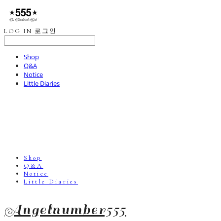
LOG IN
로그인
Shop
Q&A
Notice
Little Diaries
Shop
Q&A
Notice
Little Diaries
Angelnumber555