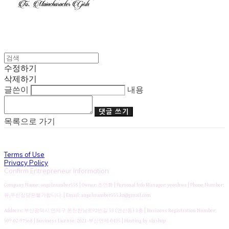
수정하기
삭제하기
글쓴이
내용
댓글 쓰기
목록으로 가기
Terms of Use
Privacy Policy
Confirm Entrepreneur Information
Company Name: angelnumber555 | Owner: 조연화 | Personal Info Manager: yeonhwa | Phone Number:
유,무선상담은불가합니다. | Email: angelnumber555.kr@gmail.com
Address: 부산광역시 연제구 온천천남로92번길 53 (연산동) 3층 | Business Registration Number:
509-02-97568
| Business License:
2021-부산연제-0435
| Hosting by sixshop