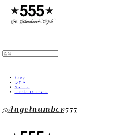
Shop
Q&A
Notice
Little Diaries
Angelnumber555