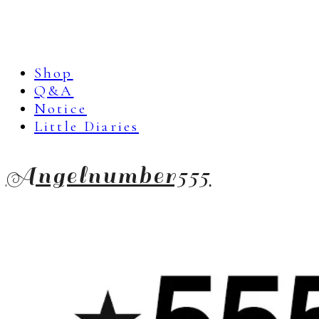
Shop
Q&A
Notice
Little Diaries
Angelnumber555