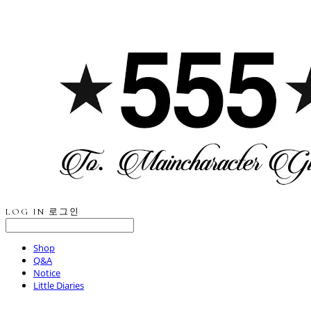
LOG IN
로그인
Shop
Q&A
Notice
Little Diaries