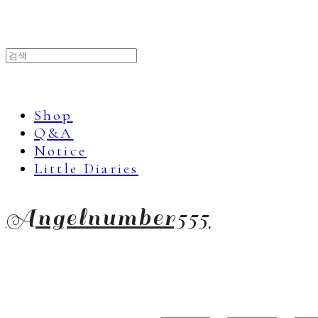
Shop
Q&A
Notice
Little Diaries
Angelnumber555