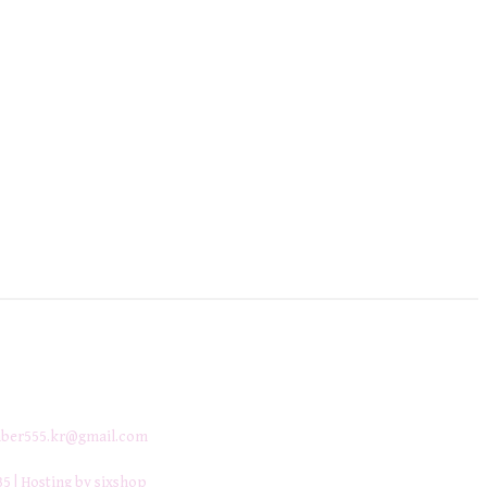
ber555.kr@gmail.com
35
| Hosting by sixshop