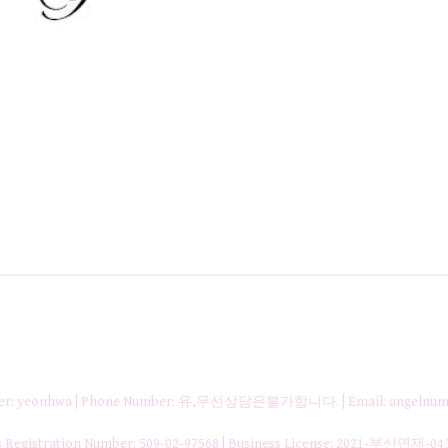
nager: yeonhwa | Phone Number: 유,무선상담은불가합니다. | Email: angelnum
gistration Number:
509-02-97568
| Business License:
2021-부산연제-04