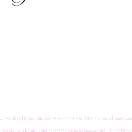
nager: yeonhwa | Phone Number: 유,무선상담은불가합니다. | Email: angelnum
gistration Number:
509-02-97568
| Business License:
2021-부산연제-04