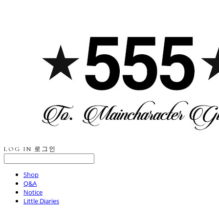
LOG IN
로그인
Shop
Q&A
Notice
Little Diaries