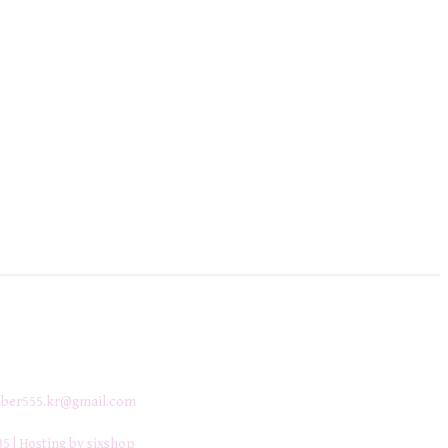
ber555.kr@gmail.com
35
| Hosting by sixshop