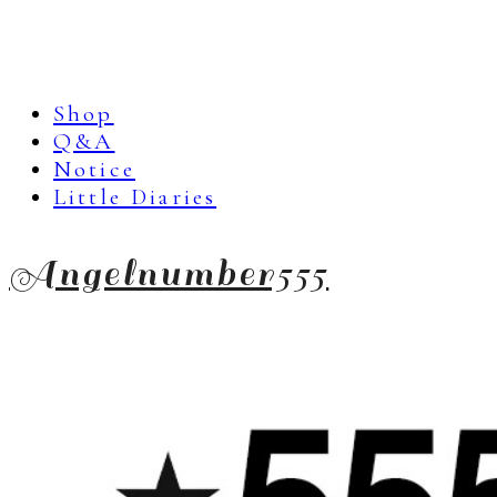
Shop
Q&A
Notice
Little Diaries
Angelnumber555