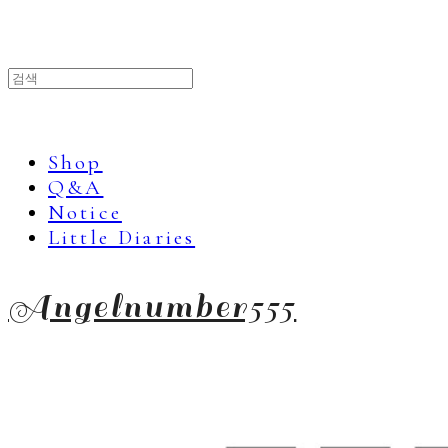
Shop
Q&A
Notice
Little Diaries
Angelnumber555