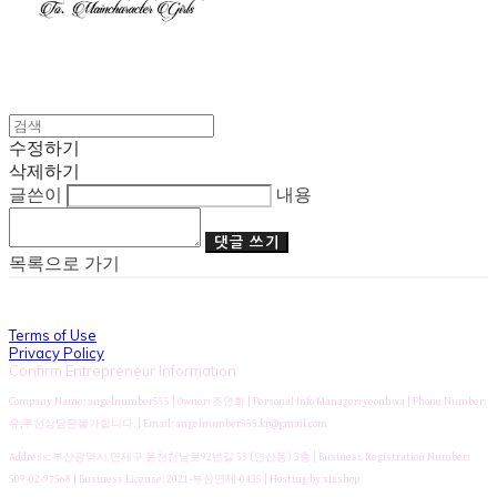
수정하기
삭제하기
글쓴이
내용
댓글 쓰기
목록으로 가기
Terms of Use
Privacy Policy
Confirm Entrepreneur Information
Company Name: angelnumber555 | Owner: 조연화 | Personal Info Manager: yeonhwa | Phone Number:
유,무선상담은불가합니다. | Email: angelnumber555.kr@gmail.com
Address: 부산광역시 연제구 온천천남로92번길 53 (연산동) 3층 | Business Registration Number:
509-02-97568
| Business License:
2021-부산연제-0435
| Hosting by sixshop