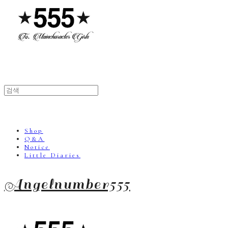
Shop
Q&A
Notice
Little Diaries
Angelnumber555