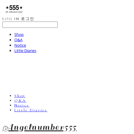
LOG IN
로그인
Shop
Q&A
Notice
Little Diaries
Shop
Q&A
Notice
Little Diaries
Angelnumber555