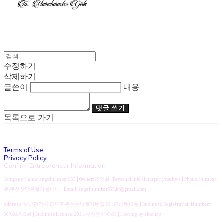
수정하기
삭제하기
글쓴이
내용
댓글 쓰기
목록으로 가기
Terms of Use
Privacy Policy
Confirm Entrepreneur Information
Company Name: angelnumber555 | Owner: 조연화 | Personal Info Manager: yeonhwa | Phone Number:
유,무선상담은불가합니다. | Email: angelnumber555.kr@gmail.com
Address: 부산광역시 연제구 온천천남로92번길 53 (연산동) 3층 | Business Registration Number:
509-02-97568
| Business License:
2021-부산연제-0435
| Hosting by sixshop