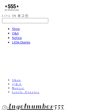
LOG IN
로그인
Shop
Q&A
Notice
Little Diaries
Shop
Q&A
Notice
Little Diaries
Angelnumber555