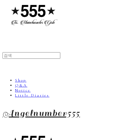
Shop
Q&A
Notice
Little Diaries
Angelnumber555