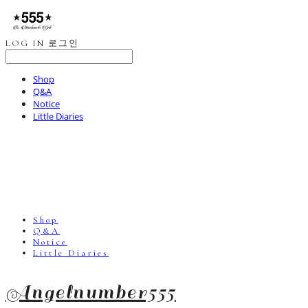
LOG IN
로그인
Shop
Q&A
Notice
Little Diaries
Shop
Q&A
Notice
Little Diaries
Angelnumber555