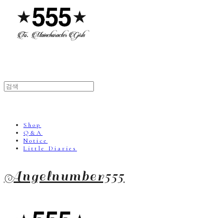
Shop
Q&A
Notice
Little Diaries
Angelnumber555