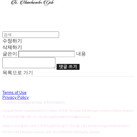
수정하기
삭제하기
글쓴이
내용
댓글 쓰기
목록으로 가기
Terms of Use
Privacy Policy
Confirm Entrepreneur Information
Company Name: angelnumber555 | Owner: 조연화 | Personal Info Manager: yeonhwa | Phone Number:
유,무선상담은불가합니다. | Email: angelnumber555.kr@gmail.com
Address: 부산광역시 연제구 온천천남로92번길 53 (연산동) 3층 | Business Registration Number:
509-02-97568
| Business License:
2021-부산연제-0435
| Hosting by sixshop