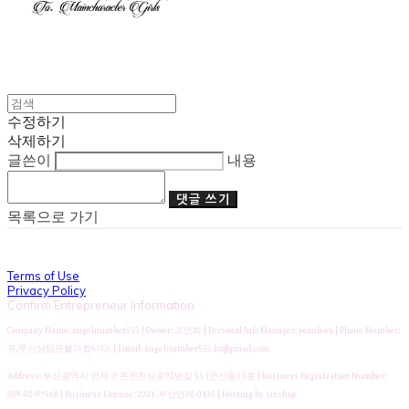
수정하기
삭제하기
글쓴이
내용
댓글 쓰기
목록으로 가기
Terms of Use
Privacy Policy
Confirm Entrepreneur Information
Company Name: angelnumber555 | Owner: 조연화 | Personal Info Manager: yeonhwa | Phone Number:
유,무선상담은불가합니다. | Email: angelnumber555.kr@gmail.com
Address: 부산광역시 연제구 온천천남로92번길 53 (연산동) 3층 | Business Registration Number:
509-02-97568
| Business License:
2021-부산연제-0435
| Hosting by sixshop