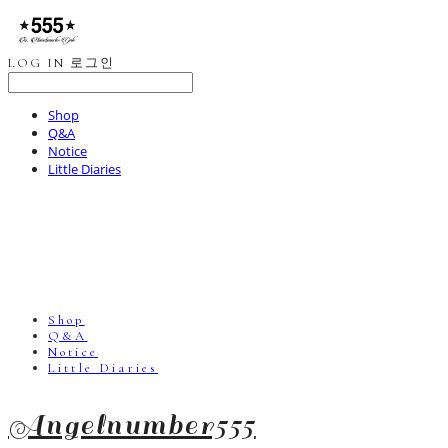
LOG IN
로그인
Shop
Q&A
Notice
Little Diaries
Shop
Q&A
Notice
Little Diaries
Angelnumber555