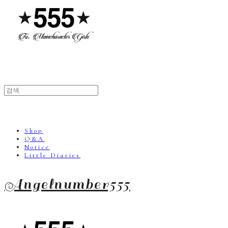
Shop
Q&A
Notice
Little Diaries
Angelnumber555