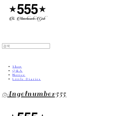
Shop
Q&A
Notice
Little Diaries
Angelnumber555