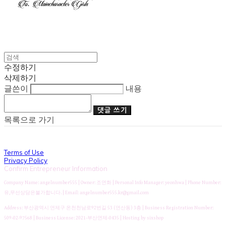
수정하기
삭제하기
글쓴이
내용
댓글 쓰기
목록으로 가기
Terms of Use
Privacy Policy
Confirm Entrepreneur Information
Company Name: angelnumber555 | Owner: 조연화 | Personal Info Manager: yeonhwa | Phone Number:
유,무선상담은불가합니다. | Email: angelnumber555.kr@gmail.com
Address: 부산광역시 연제구 온천천남로92번길 53 (연산동) 3층 | Business Registration Number:
509-02-97568
| Business License:
2021-부산연제-0435
| Hosting by sixshop