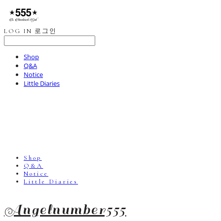
LOG IN
로그인
Shop
Q&A
Notice
Little Diaries
Shop
Q&A
Notice
Little Diaries
Angelnumber555