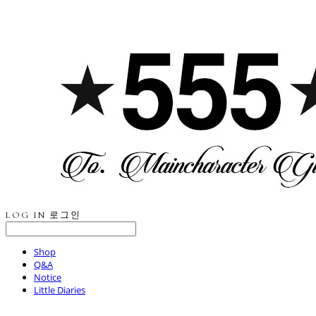
LOG IN
로그인
Shop
Q&A
Notice
Little Diaries