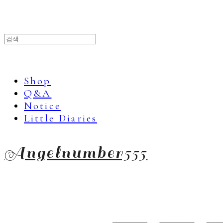
Shop
Q&A
Notice
Little Diaries
Angelnumber555