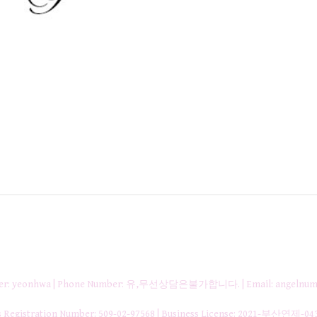
nager: yeonhwa | Phone Number: 유,무선상담은불가합니다. | Email: angelnum
gistration Number:
509-02-97568
| Business License:
2021-부산연제-04