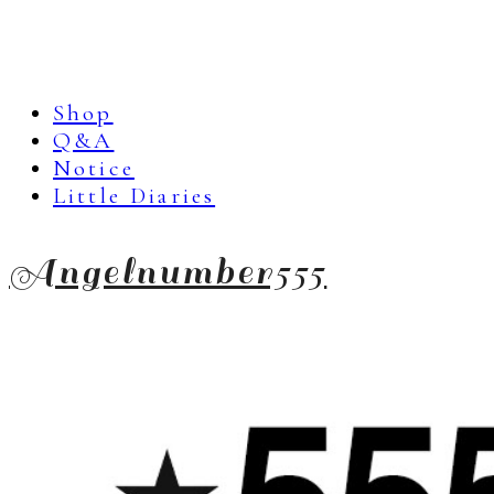
Shop
Q&A
Notice
Little Diaries
Angelnumber555