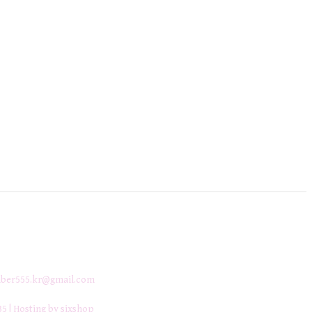
ber555.kr@gmail.com
35
| Hosting by sixshop