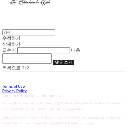
수정하기
삭제하기
글쓴이
내용
댓글 쓰기
목록으로 가기
Terms of Use
Privacy Policy
Confirm Entrepreneur Information
Company Name: angelnumber555 | Owner: 조연화 | Personal Info Manager: yeonhwa | Phone Number:
유,무선상담은불가합니다. | Email: angelnumber555.kr@gmail.com
Address: 부산광역시 연제구 온천천남로92번길 53 (연산동) 3층 | Business Registration Number:
509-02-97568
| Business License:
2021-부산연제-0435
| Hosting by sixshop