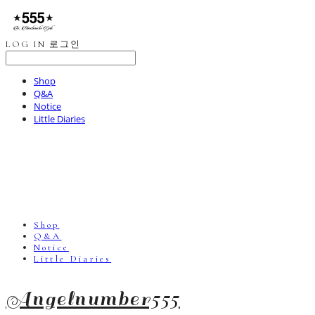
LOG IN
로그인
Shop
Q&A
Notice
Little Diaries
Shop
Q&A
Notice
Little Diaries
Angelnumber555