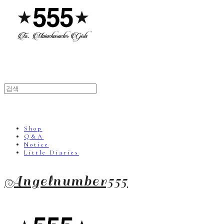
Shop
Q&A
Notice
Little Diaries
Angelnumber555