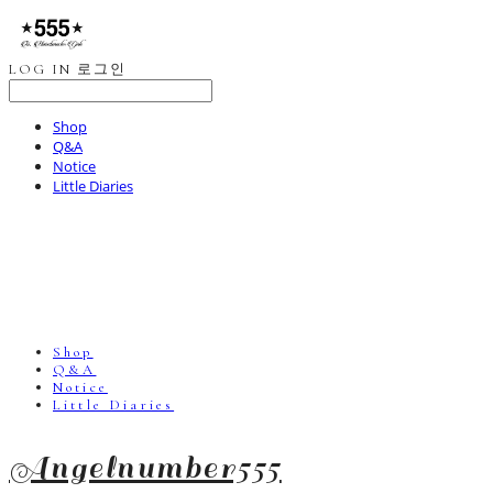
LOG IN
로그인
Shop
Q&A
Notice
Little Diaries
Shop
Q&A
Notice
Little Diaries
Angelnumber555