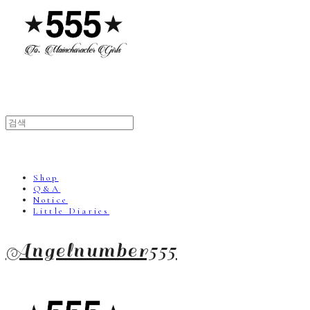
Shop
Q&A
Notice
Little Diaries
Angelnumber555