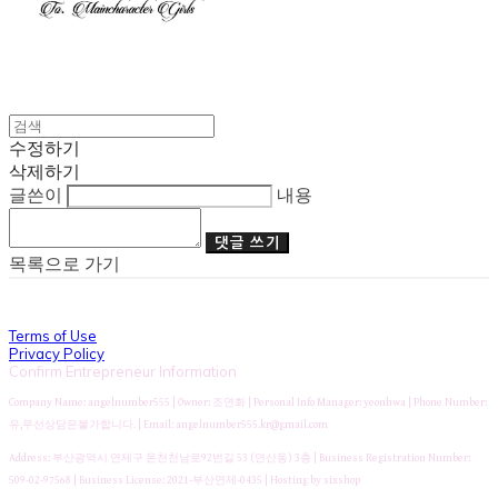
수정하기
삭제하기
글쓴이
내용
댓글 쓰기
목록으로 가기
Terms of Use
Privacy Policy
Confirm Entrepreneur Information
Company Name: angelnumber555 | Owner: 조연화 | Personal Info Manager: yeonhwa | Phone Number:
유,무선상담은불가합니다. | Email: angelnumber555.kr@gmail.com
Address: 부산광역시 연제구 온천천남로92번길 53 (연산동) 3층 | Business Registration Number:
509-02-97568
| Business License:
2021-부산연제-0435
| Hosting by sixshop