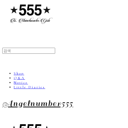
Shop
Q&A
Notice
Little Diaries
Angelnumber555