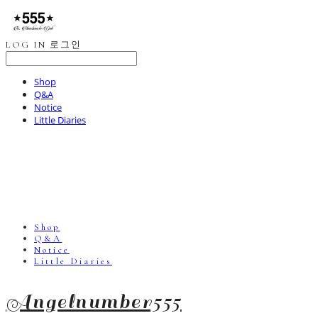
LOG IN
로그인
Shop
Q&A
Notice
Little Diaries
Shop
Q&A
Notice
Little Diaries
Angelnumber555