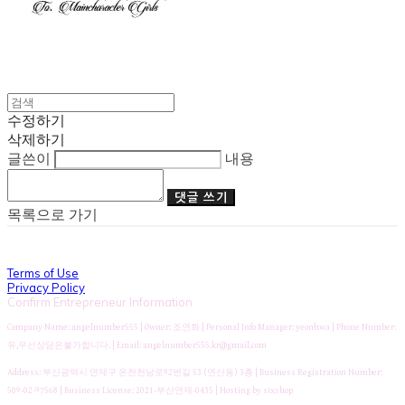
수정하기
삭제하기
글쓴이
내용
댓글 쓰기
목록으로 가기
Terms of Use
Privacy Policy
Confirm Entrepreneur Information
Company Name: angelnumber555 | Owner: 조연화 | Personal Info Manager: yeonhwa | Phone Number:
유,무선상담은불가합니다. | Email: angelnumber555.kr@gmail.com
Address: 부산광역시 연제구 온천천남로92번길 53 (연산동) 3층 | Business Registration Number:
509-02-97568
| Business License:
2021-부산연제-0435
| Hosting by sixshop