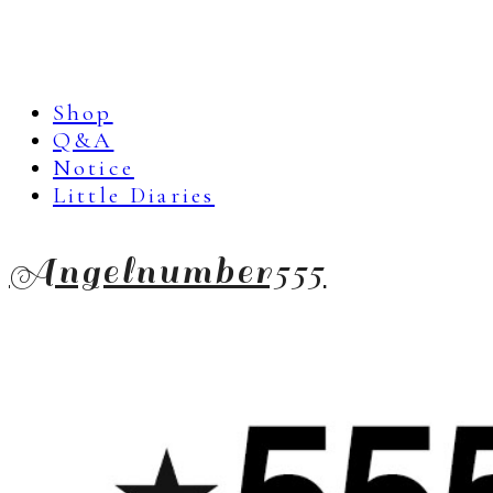
Shop
Q&A
Notice
Little Diaries
Angelnumber555