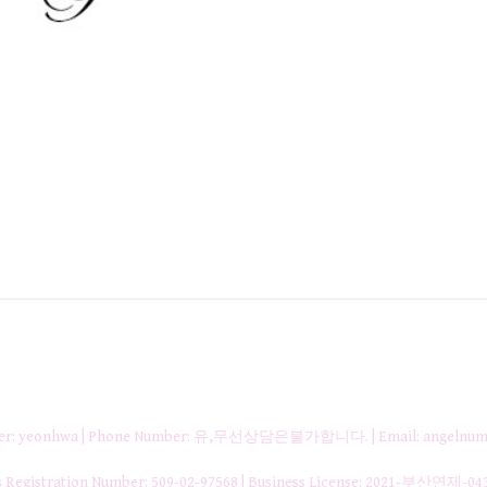
nager: yeonhwa | Phone Number: 유,무선상담은불가합니다. | Email: angelnum
gistration Number:
509-02-97568
| Business License:
2021-부산연제-04