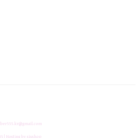
ber555.kr@gmail.com
35
| Hosting by sixshop