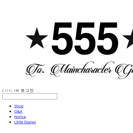
LOG IN
로그인
Shop
Q&A
Notice
Little Diaries