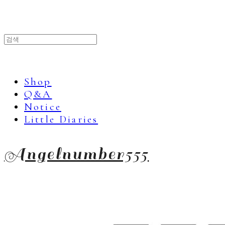
Shop
Q&A
Notice
Little Diaries
Angelnumber555