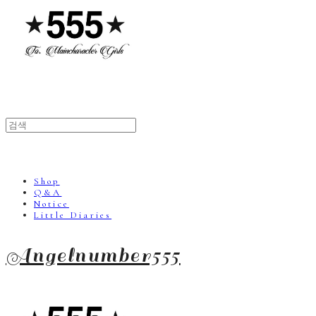
Shop
Q&A
Notice
Little Diaries
Angelnumber555