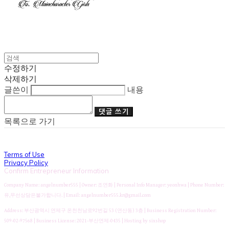
수정하기
삭제하기
글쓴이
내용
댓글 쓰기
목록으로 가기
Terms of Use
Privacy Policy
Confirm Entrepreneur Information
Company Name: angelnumber555 | Owner: 조연화 | Personal Info Manager: yeonhwa | Phone Number:
유,무선상담은불가합니다. | Email: angelnumber555.kr@gmail.com
Address: 부산광역시 연제구 온천천남로92번길 53 (연산동) 3층 | Business Registration Number:
509-02-97568
| Business License:
2021-부산연제-0435
| Hosting by sixshop