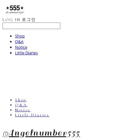
LOG IN
로그인
Shop
Q&A
Notice
Little Diaries
Shop
Q&A
Notice
Little Diaries
Angelnumber555