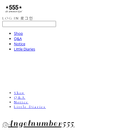
LOG IN
로그인
Shop
Q&A
Notice
Little Diaries
Shop
Q&A
Notice
Little Diaries
Angelnumber555