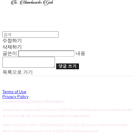
수정하기
삭제하기
글쓴이
내용
댓글 쓰기
목록으로 가기
Terms of Use
Privacy Policy
Confirm Entrepreneur Information
Company Name: angelnumber555 | Owner: 조연화 | Personal Info Manager: yeonhwa | Phone Number:
유,무선상담은불가합니다. | Email: angelnumber555.kr@gmail.com
Address: 부산광역시 연제구 온천천남로92번길 53 (연산동) 3층 | Business Registration Number:
509-02-97568
| Business License:
2021-부산연제-0435
| Hosting by sixshop