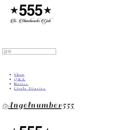
Shop
Q&A
Notice
Little Diaries
Angelnumber555