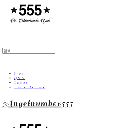
Shop
Q&A
Notice
Little Diaries
Angelnumber555