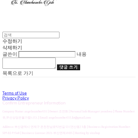
수정하기
삭제하기
글쓴이
내용
댓글 쓰기
목록으로 가기
Terms of Use
Privacy Policy
Confirm Entrepreneur Information
Company Name: angelnumber555 | Owner: 조연화 | Personal Info Manager: yeonhwa | Phone Number:
유,무선상담은불가합니다. | Email: angelnumber555.kr@gmail.com
Address: 부산광역시 연제구 온천천남로92번길 53 (연산동) 3층 | Business Registration Number:
509-02-97568
| Business License:
2021-부산연제-0435
| Hosting by sixshop