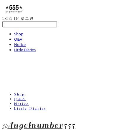
LOG IN
로그인
Shop
Q&A
Notice
Little Diaries
Shop
Q&A
Notice
Little Diaries
Angelnumber555