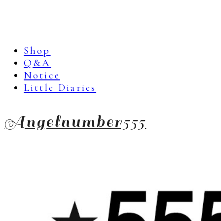
Shop
Q&A
Notice
Little Diaries
Angelnumber555