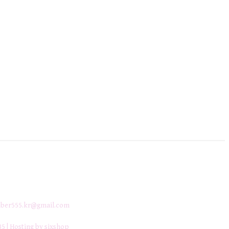
ber555.kr@gmail.com
35
| Hosting by sixshop