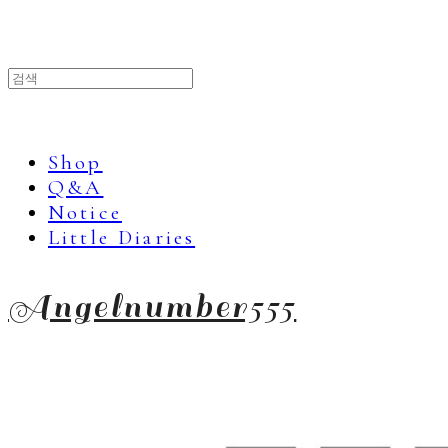
Shop
Q&A
Notice
Little Diaries
Angelnumber555