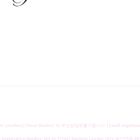
nager: yeonhwa | Phone Number: 유,무선상담은불가합니다. | Email: angelnum
gistration Number:
509-02-97568
| Business License:
2021-부산연제-04