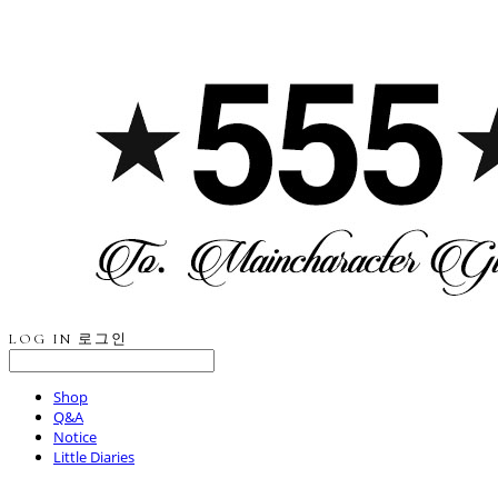
LOG IN
로그인
Shop
Q&A
Notice
Little Diaries