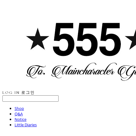
LOG IN
로그인
Shop
Q&A
Notice
Little Diaries