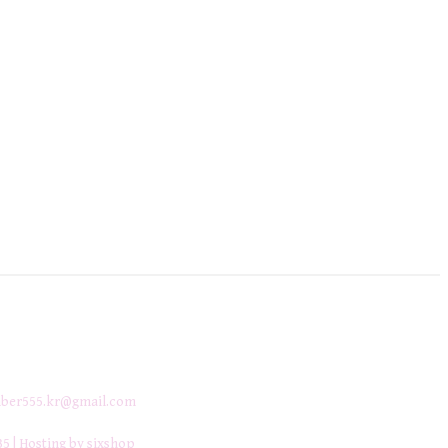
ber555.kr@gmail.com
35
| Hosting by sixshop