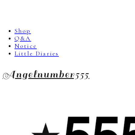
Shop
Q&A
Notice
Little Diaries
Angelnumber555