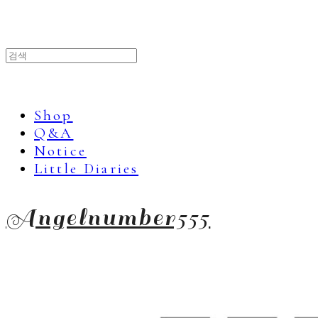
Shop
Q&A
Notice
Little Diaries
Angelnumber555