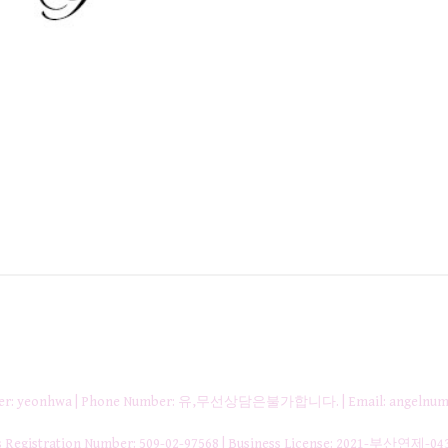
nager: yeonhwa | Phone Number: 유,무선상담은불가합니다. | Email: angelnum
gistration Number:
509-02-97568
| Business License:
2021-부산연제-04