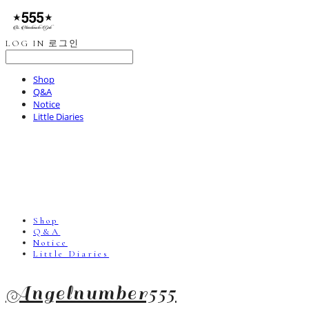
LOG IN
로그인
Shop
Q&A
Notice
Little Diaries
Shop
Q&A
Notice
Little Diaries
Angelnumber555