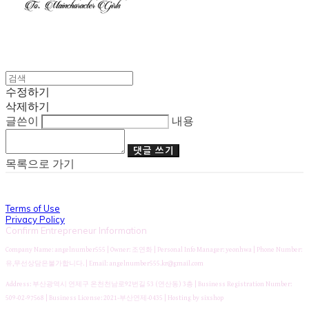
수정하기
삭제하기
글쓴이
내용
댓글 쓰기
목록으로 가기
Terms of Use
Privacy Policy
Confirm Entrepreneur Information
Company Name: angelnumber555 | Owner: 조연화 | Personal Info Manager: yeonhwa | Phone Number:
유,무선상담은불가합니다. | Email: angelnumber555.kr@gmail.com
Address: 부산광역시 연제구 온천천남로92번길 53 (연산동) 3층 | Business Registration Number:
509-02-97568
| Business License:
2021-부산연제-0435
| Hosting by sixshop