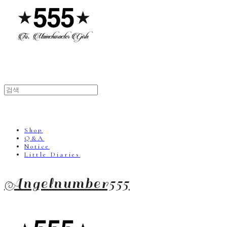
Shop
Q&A
Notice
Little Diaries
Angelnumber555