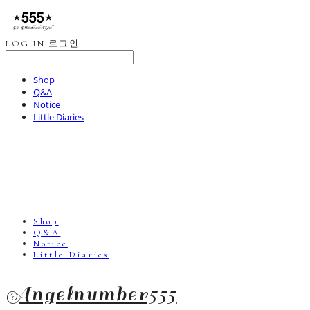
LOG IN
로그인
Shop
Q&A
Notice
Little Diaries
Shop
Q&A
Notice
Little Diaries
Angelnumber555