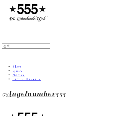
Shop
Q&A
Notice
Little Diaries
Angelnumber555