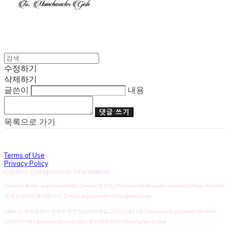
수정하기
삭제하기
글쓴이
내용
댓글 쓰기
목록으로 가기
Terms of Use
Privacy Policy
Confirm Entrepreneur Information
Company Name: angelnumber555 | Owner: 조연화 | Personal Info Manager: yeonhwa | Phone Number:
유,무선상담은불가합니다. | Email: angelnumber555.kr@gmail.com
Address: 부산광역시 연제구 온천천남로92번길 53 (연산동) 3층 | Business Registration Number:
509-02-97568
| Business License:
2021-부산연제-0435
| Hosting by sixshop