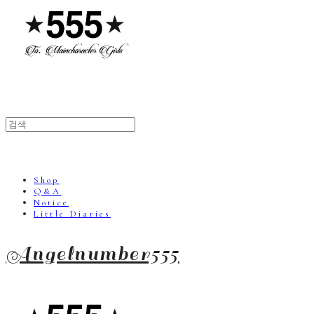
Shop
Q&A
Notice
Little Diaries
Angelnumber555