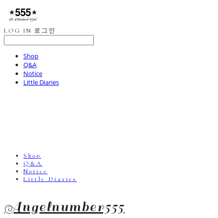
LOG IN
로그인
Shop
Q&A
Notice
Little Diaries
Shop
Q&A
Notice
Little Diaries
Angelnumber555