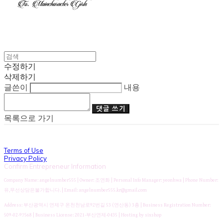
수정하기
삭제하기
글쓴이
내용
댓글 쓰기
목록으로 가기
Terms of Use
Privacy Policy
Confirm Entrepreneur Information
Company Name: angelnumber555 | Owner: 조연화 | Personal Info Manager: yeonhwa | Phone Number:
유,무선상담은불가합니다. | Email: angelnumber555.kr@gmail.com
Address: 부산광역시 연제구 온천천남로92번길 53 (연산동) 3층 | Business Registration Number:
509-02-97568
| Business License:
2021-부산연제-0435
| Hosting by sixshop