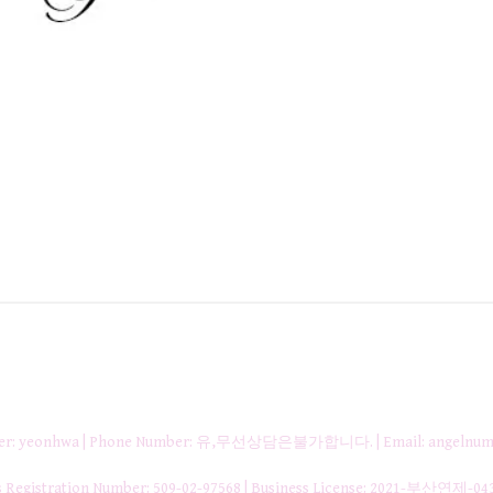
nager: yeonhwa | Phone Number: 유,무선상담은불가합니다. | Email: angelnum
gistration Number:
509-02-97568
| Business License:
2021-부산연제-04