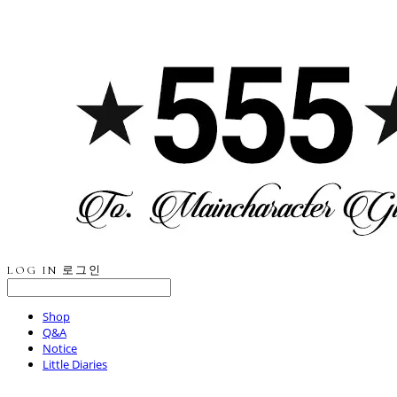
LOG IN
로그인
Shop
Q&A
Notice
Little Diaries