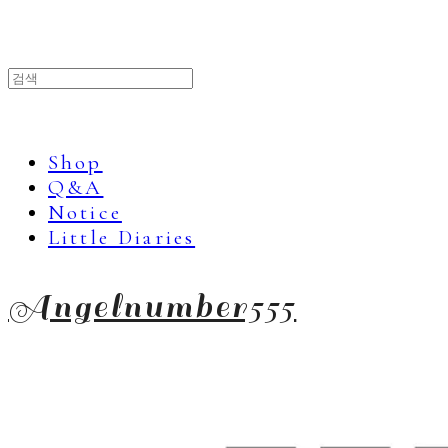
Shop
Q&A
Notice
Little Diaries
Angelnumber555