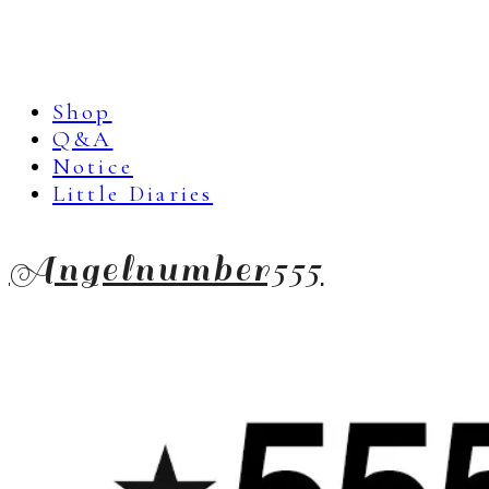
Shop
Q&A
Notice
Little Diaries
Angelnumber555