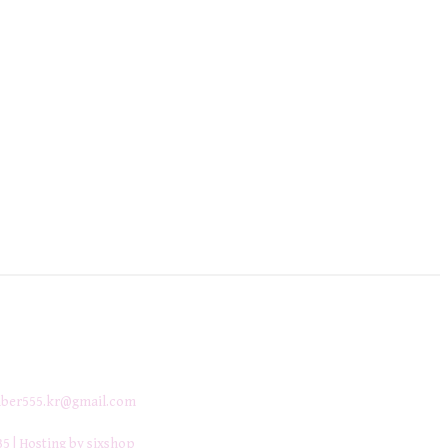
ber555.kr@gmail.com
35
| Hosting by sixshop