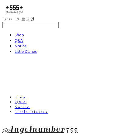
LOG IN
로그인
Shop
Q&A
Notice
Little Diaries
Shop
Q&A
Notice
Little Diaries
Angelnumber555