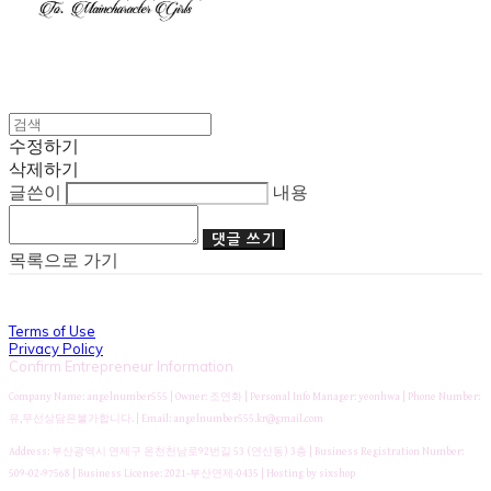
수정하기
삭제하기
글쓴이
내용
댓글 쓰기
목록으로 가기
Terms of Use
Privacy Policy
Confirm Entrepreneur Information
Company Name: angelnumber555 | Owner: 조연화 | Personal Info Manager: yeonhwa | Phone Number:
유,무선상담은불가합니다. | Email: angelnumber555.kr@gmail.com
Address: 부산광역시 연제구 온천천남로92번길 53 (연산동) 3층 | Business Registration Number:
509-02-97568
| Business License:
2021-부산연제-0435
| Hosting by sixshop