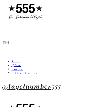
Shop
Q&A
Notice
Little Diaries
Angelnumber555