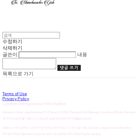
수정하기
삭제하기
글쓴이
내용
댓글 쓰기
목록으로 가기
Terms of Use
Privacy Policy
Confirm Entrepreneur Information
Company Name: angelnumber555 | Owner: 조연화 | Personal Info Manager: yeonhwa | Phone Number:
유,무선상담은불가합니다. | Email: angelnumber555.kr@gmail.com
Address: 부산광역시 연제구 온천천남로92번길 53 (연산동) 3층 | Business Registration Number:
509-02-97568
| Business License:
2021-부산연제-0435
| Hosting by sixshop