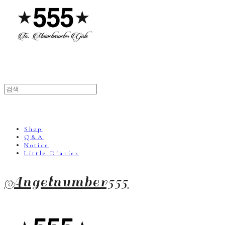
Shop
Q&A
Notice
Little Diaries
Angelnumber555