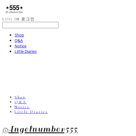
LOG IN
로그인
Shop
Q&A
Notice
Little Diaries
Shop
Q&A
Notice
Little Diaries
Angelnumber555