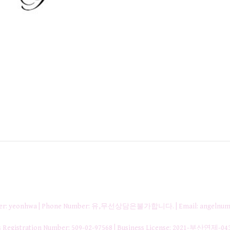
nager: yeonhwa | Phone Number: 유,무선상담은불가합니다. | Email: angelnum
gistration Number:
509-02-97568
| Business License:
2021-부산연제-04