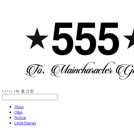
LOG IN
로그인
Shop
Q&A
Notice
Little Diaries