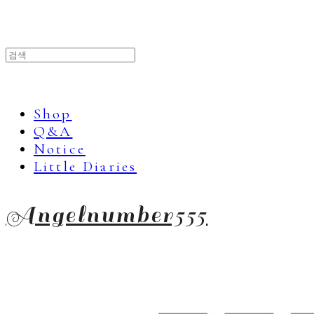
Shop
Q&A
Notice
Little Diaries
Angelnumber555