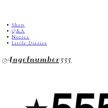
Shop
Q&A
Notice
Little Diaries
Angelnumber555