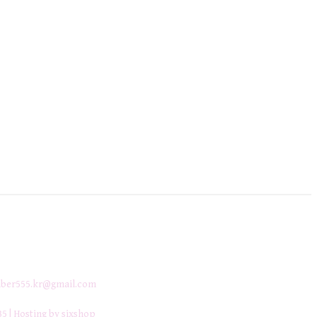
ber555.kr@gmail.com
35
| Hosting by sixshop