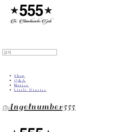
Shop
Q&A
Notice
Little Diaries
Angelnumber555