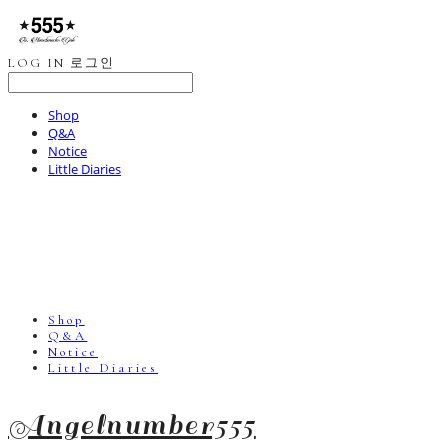
LOG IN
로그인
Shop
Q&A
Notice
Little Diaries
Shop
Q&A
Notice
Little Diaries
Angelnumber555