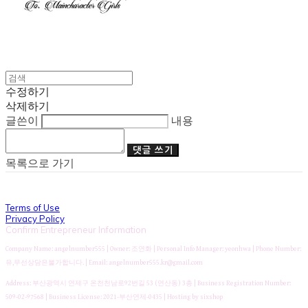
수정하기
삭제하기
글쓴이
내용
댓글 쓰기
목록으로 가기
Terms of Use
Privacy Policy
Confirm Entrepreneur Information
Company Name: angelnumber555 | Owner: 조연화 | Personal Info Manager: yeonhwa | Phone Number:
유,무선상담은불가합니다. | Email: angelnumber555.kr@gmail.com
Address: 부산광역시 연제구 온천천남로92번길 53 (연산동) 3층 | Business Registration Number:
509-02-97568
| Business License:
2021-부산연제-0435
| Hosting by sixshop