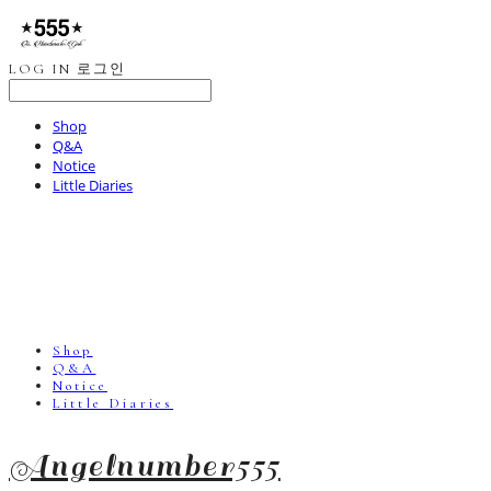
LOG IN
로그인
Shop
Q&A
Notice
Little Diaries
Shop
Q&A
Notice
Little Diaries
Angelnumber555