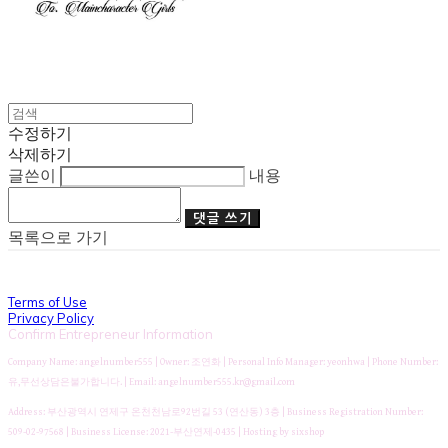
수정하기
삭제하기
글쓴이
내용
댓글 쓰기
목록으로 가기
Terms of Use
Privacy Policy
Confirm Entrepreneur Information
Company Name: angelnumber555 | Owner: 조연화 | Personal Info Manager: yeonhwa | Phone Number:
유,무선상담은불가합니다. | Email: angelnumber555.kr@gmail.com
Address: 부산광역시 연제구 온천천남로92번길 53 (연산동) 3층 | Business Registration Number:
509-02-97568
| Business License:
2021-부산연제-0435
| Hosting by sixshop