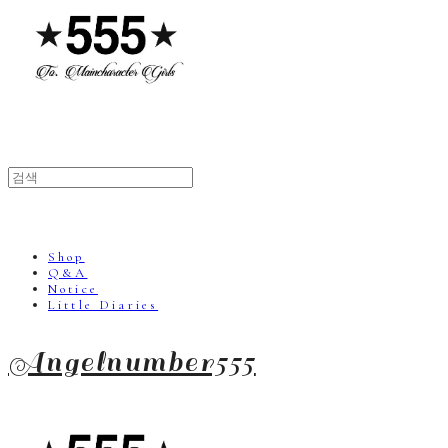
Shop
Q&A
Notice
Little Diaries
Angelnumber555