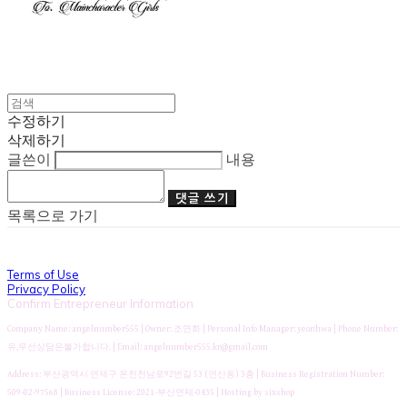
수정하기
삭제하기
글쓴이
내용
댓글 쓰기
목록으로 가기
Terms of Use
Privacy Policy
Confirm Entrepreneur Information
Company Name: angelnumber555 | Owner: 조연화 | Personal Info Manager: yeonhwa | Phone Number:
유,무선상담은불가합니다. | Email: angelnumber555.kr@gmail.com
Address: 부산광역시 연제구 온천천남로92번길 53 (연산동) 3층 | Business Registration Number:
509-02-97568
| Business License:
2021-부산연제-0435
| Hosting by sixshop