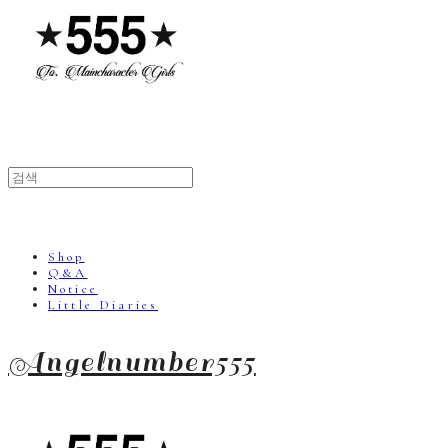
Shop
Q&A
Notice
Little Diaries
Angelnumber555