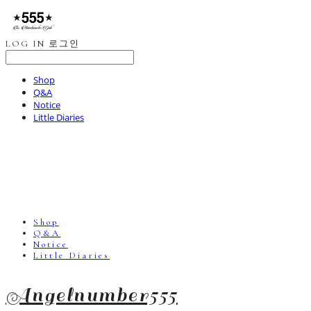
LOG IN
로그인
Shop
Q&A
Notice
Little Diaries
Shop
Q&A
Notice
Little Diaries
Angelnumber555