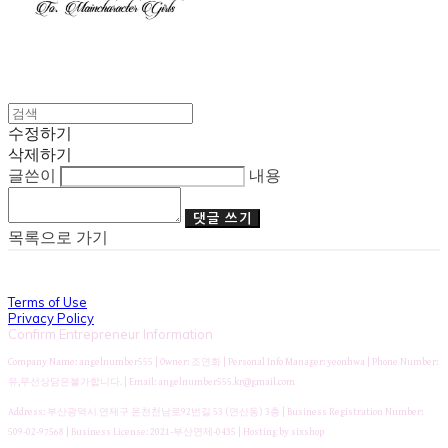
수정하기
삭제하기
글쓴이
내용
댓글 쓰기
목록으로 가기
Terms of Use
Privacy Policy
Confirm Entrepreneur Information
Company Name: angelnumber555 | Owner: 조연화 | Personal Info Manager: yeonhwa | Phone Number:
유,무선상담은불가합니다. | Email: angelnumber555.kr@gmail.com
Address: 부산광역시 연제구 온천천남로92번길 53 (연산동) 3층 | Business Registration Number:
509-02-97568
| Business License:
2021-부산연제-0435
| Hosting by sixshop