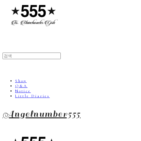
Shop
Q&A
Notice
Little Diaries
Angelnumber555