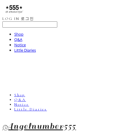
LOG IN
로그인
Shop
Q&A
Notice
Little Diaries
Shop
Q&A
Notice
Little Diaries
Angelnumber555