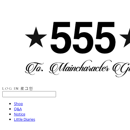
LOG IN
로그인
Shop
Q&A
Notice
Little Diaries