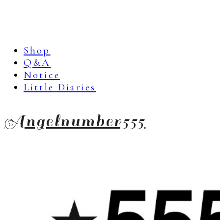
Shop
Q&A
Notice
Little Diaries
Angelnumber555