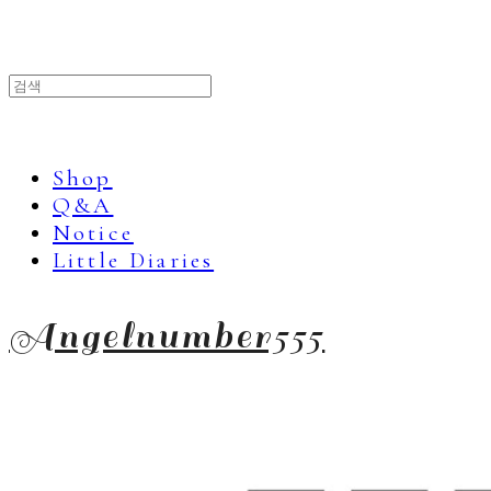
Shop
Q&A
Notice
Little Diaries
Angelnumber555