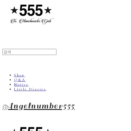
Shop
Q&A
Notice
Little Diaries
Angelnumber555