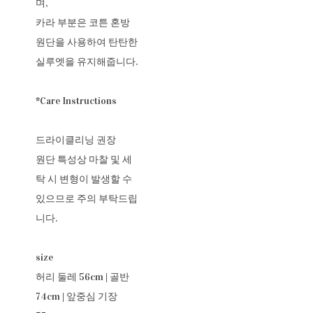
며,
카라 부분은 코튼 혼방
원단을 사용하여 탄탄한
실루엣을 유지해줍니다.
*Care Instructions
드라이클리닝 권장
원단 특성상 마찰 및 세
탁 시 변형이 발생할 수
있으므로 주의 부탁드립
니다.
size
허리 둘레 56cm | 골반
74cm | 앞중심 기장