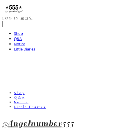
LOG IN
로그인
Shop
Q&A
Notice
Little Diaries
Shop
Q&A
Notice
Little Diaries
Angelnumber555