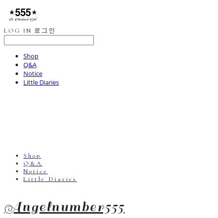
LOG IN
로그인
Shop
Q&A
Notice
Little Diaries
Shop
Q&A
Notice
Little Diaries
Angelnumber555