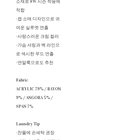
소재로 FW 시즌 착용에
적합
-캡 소매 디자인으로 귀
여운 실루엣 연출
-사랑스러운 크림 컬러
-가슴 셔링과 백 라인으
로 섹시한 무드 연출
-연말룩으로도 추천
Fabric
ACRYLIC 79% / RAYON
9% / ANGORA 5% /
SPAN 7%
Laundry Tip
-찬물에 손세탁 권장