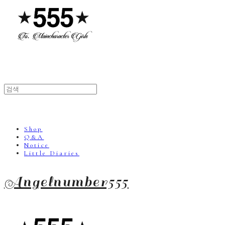
Shop
Q&A
Notice
Little Diaries
Angelnumber555