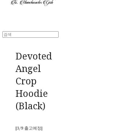
Devoted
Angel
Crop
Hoodie
(Black)
[3/9 출고예정]