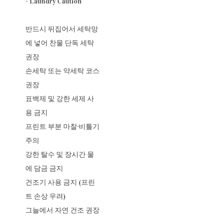
- Laundry Caution
반드시 뒤집어서 세탁망
에 넣어 찬물 단독 세탁
권장
손세탁 또는 약세탁 코스
권장
표백제 및 강한 세제 사
용 금지
프린트 부분 마찰·비틀기
주의
강한 탈수 및 장시간 물
에 담금 금지
건조기 사용 금지 (프린
트 손상 우려)
그늘에서 자연 건조 권장