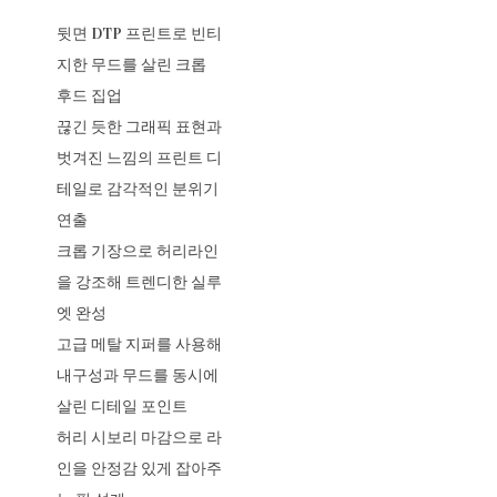
뒷면 DTP 프린트로 빈티
지한 무드를 살린 크롭
후드 집업
끊긴 듯한 그래픽 표현과
벗겨진 느낌의 프린트 디
테일로 감각적인 분위기
연출
크롭 기장으로 허리라인
을 강조해 트렌디한 실루
엣 완성
고급 메탈 지퍼를 사용해
내구성과 무드를 동시에
살린 디테일 포인트
허리 시보리 마감으로 라
인을 안정감 있게 잡아주