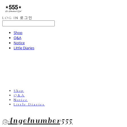
LOG IN
로그인
Shop
Q&A
Notice
Little Diaries
Shop
Q&A
Notice
Little Diaries
Angelnumber555