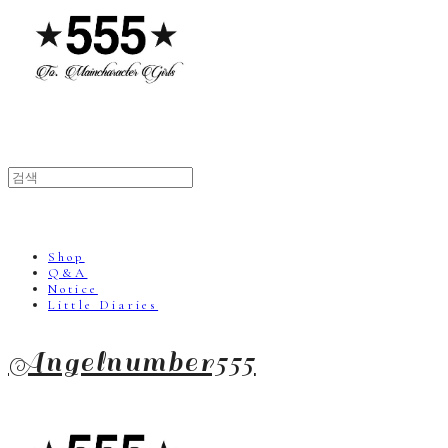
Shop
Q&A
Notice
Little Diaries
Angelnumber555