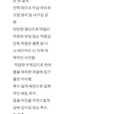
는 핏 설계
안쪽 테이프 마감 처리로
오염 방지 및 내구성 강
화
탄탄한 원단으로 데일리
착용에 부담 없는 착용감
단독 착용은 물론 탑·나
시 레이어드 시 더욱 매
력적인 아이템
-적당한 두께감으로 한여
름을 제외한 계절에 입기
좋은 아이템
후드 절개 패턴으로 입체
적인 쉐입 유지
얼굴 라인을 자연스럽게
감싸 깊이감 있는 후드