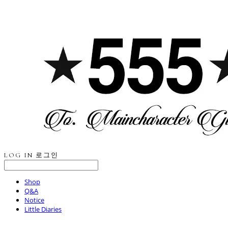
LOG IN
로그인
Shop
Q&A
Notice
Little Diaries