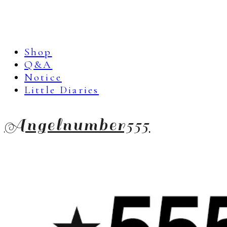
Shop
Q&A
Notice
Little Diaries
Angelnumber555