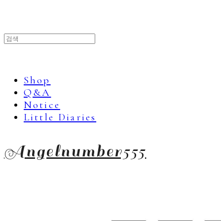
Shop
Q&A
Notice
Little Diaries
Angelnumber555