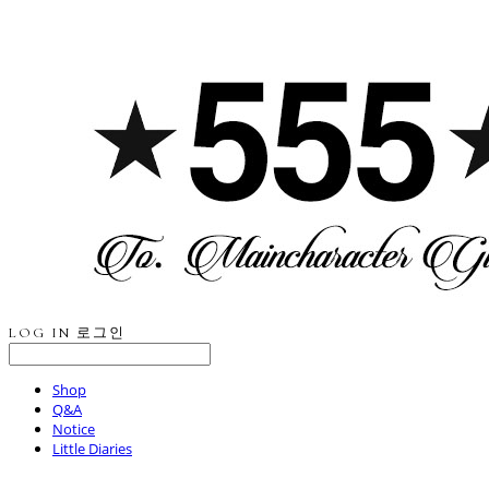
LOG IN
로그인
Shop
Q&A
Notice
Little Diaries