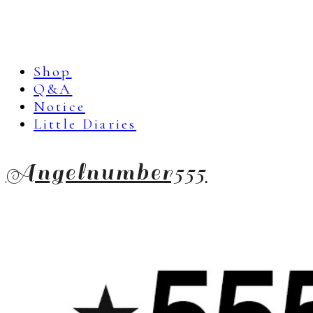
Shop
Q&A
Notice
Little Diaries
Angelnumber555