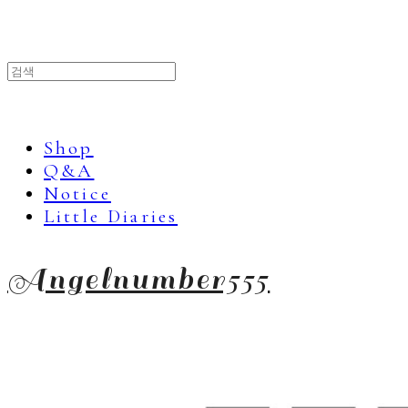
Shop
Q&A
Notice
Little Diaries
Angelnumber555