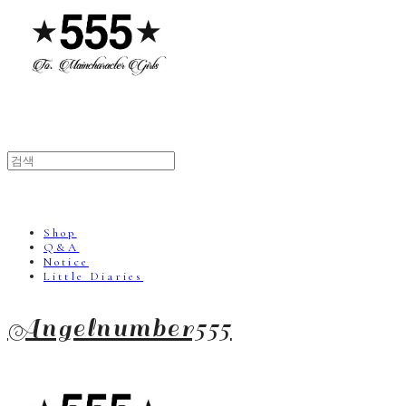
Shop
Q&A
Notice
Little Diaries
Angelnumber555