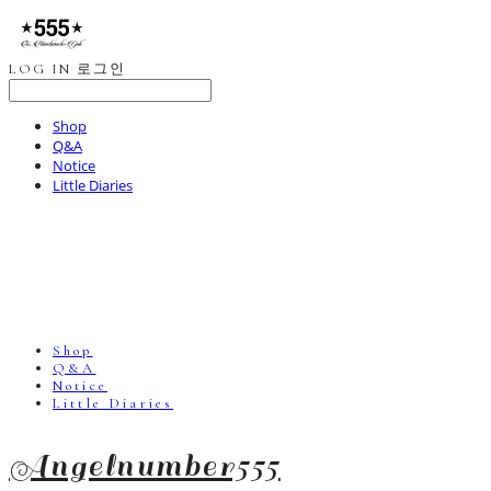
LOG IN
로그인
Shop
Q&A
Notice
Little Diaries
Shop
Q&A
Notice
Little Diaries
Angelnumber555